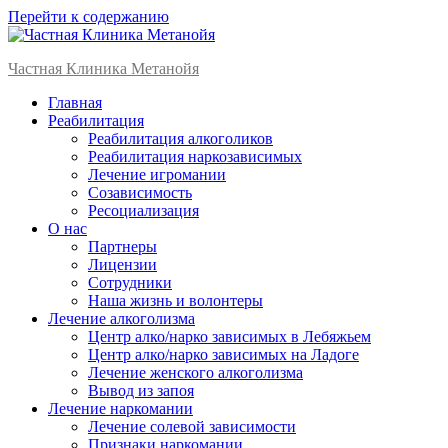
Перейти к содержанию
Частная Клиника Метанойя
Главная
Реабилитация
Реабилитация алкоголиков
Реабилитация наркозависимых
Лечение игромании
Созависимость
Ресоциализация
О нас
Партнеры
Лицензии
Сотрудники
Наша жизнь и волонтеры
Лечение алкоголизма
Центр алко/нарко зависимых в Лебяжьем
Центр алко/нарко зависимых на Ладоге
Лечение женского алкоголизма
Вывод из запоя
Лечение наркомании
Лечение солевой зависимости
Признаки наркомании